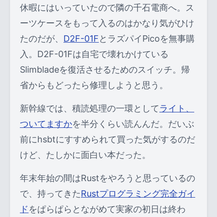
休暇にはいっていたので隣の千石電商へ。ス
ーツケースをもって入るのはかなり気がひけ
たのだが、
D2F-01F
とラズパイPicoを無事購
入。D2F-01Fは自宅で壊れかけている
Slimbladeを復活させるためのスイッチ。帰
省からもどったら修理しようと思う。
新幹線では、積読処理の一環として
ライト、
ついてますか
を半分くらい読んんだ。だいぶ
前にhsbtにすすめられて買った気がするのだ
けど、たしかに面白い本だった。
年末年始の間はRustをやろうと思っているの
で、持ってきた
Rustプログラミング完全ガイ
ド
をぱらぱらとながめて実家の初日は終わ