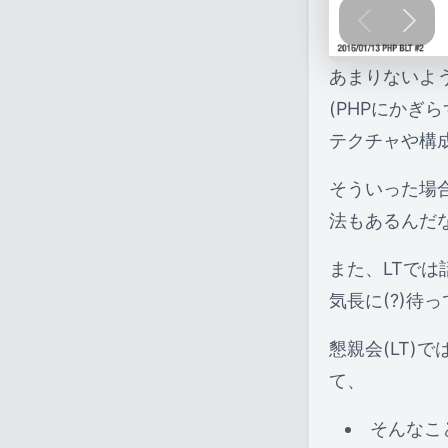
あまりないよ
(PHPにかぎ
テクチャや構
そういった場
法もあるんだ
また、LTで
気長に(?)待
懇親会(LT)で
て、
そんなこ