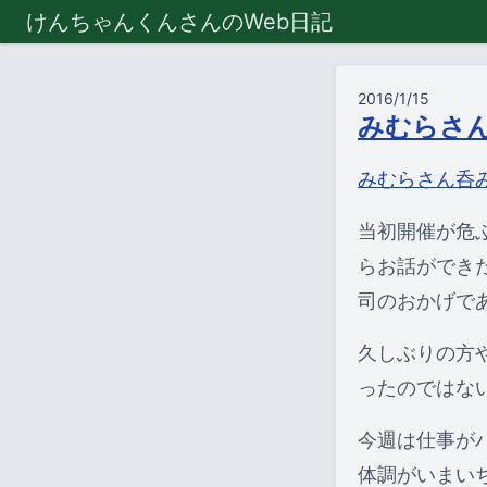
けんちゃんくんさんのWeb日記
2016/1/15
みむらさ
みむらさん呑みに
当初開催が危
らお話ができ
司のおかげで
久しぶりの方
ったのではな
今週は仕事がハ
体調がいまい