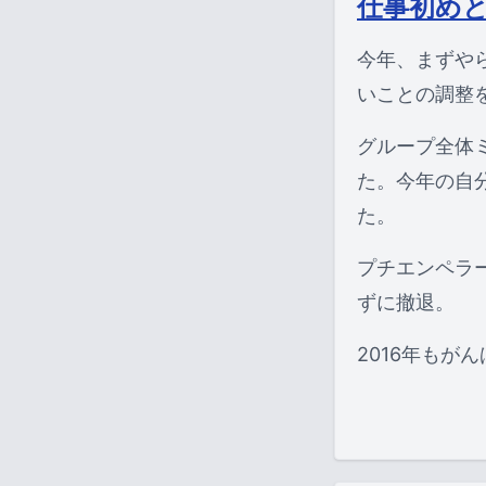
仕事初め
今年、まずや
いことの調整
グループ全体
た。今年の自
た。
プチエンペラ
ずに撤退。
2016年もが