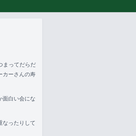
。
つまってだらだ
ーカーさんの寿
か面白い会にな
が重なったりして