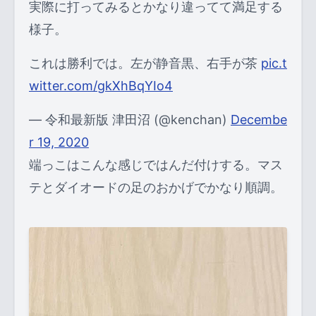
実際に打ってみるとかなり違ってて満足する
様子。
これは勝利では。左が静音黒、右手が茶
pic.t
witter.com/gkXhBqYIo4
— 令和最新版 津田沼 (@kenchan)
Decembe
r 19, 2020
端っこはこんな感じではんだ付けする。マス
テとダイオードの足のおかげでかなり順調。