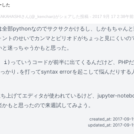
ーした
i TAKAHASHIさん(@_kenchan)がシェアした投稿 -
2017 9月 17 2:38午前
全部pythonなのでサクサクかけるし、しかもちゃん
ントのせいでカンマとピリオドがちょっと見にくいので、
いと迷っちゃうかもと思った。
, i)
っていうコードが前半に出てくるんだけど、PHP
っかり
.
を打ってsyntax errorを起こして悩んだりす
ち上げてエディタが使われているけど、jupyter-noteb
楽かもと思ったので来週試してみよう。
created_at: 2017-09-
updated_at: 2017-09-