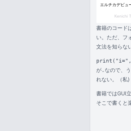
エルチカデビュ
Kenich
書籍のコードは
い。ただ、フォ
文法を知らな
print("i="
が
.
なので、う
れない。（私)
書籍ではGUI立
そこで書くと