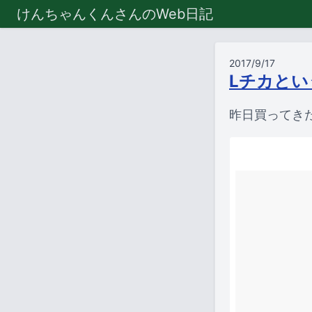
けんちゃんくんさんのWeb日記
2017/9/17
Lチカとい
昨日買ってき