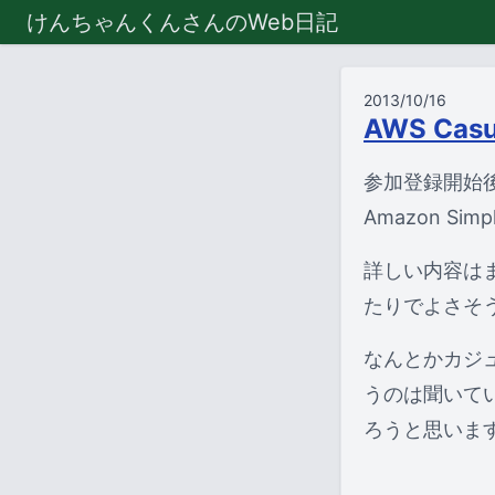
けんちゃんくんさんのWeb日記
2013/10/16
AWS Cas
参加登録開始
Amazon Si
詳しい内容は
たりでよさそ
なんとかカジ
うのは聞いて
ろうと思いま