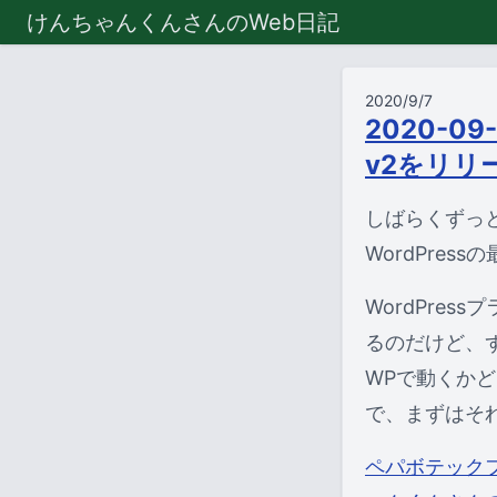
けんちゃんくんさんのWeb日記
2020/9/7
2020-0
v2をリリ
しばらくずっ
WordPres
WordPre
るのだけど、
WPで動くか
で、まずはそ
ペパボテックフ