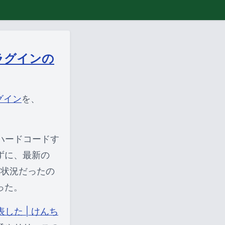
 プラグインの
ラグイン
を、
をハードコードす
ずに、最新の
う状況だったの
った。
した | けんち