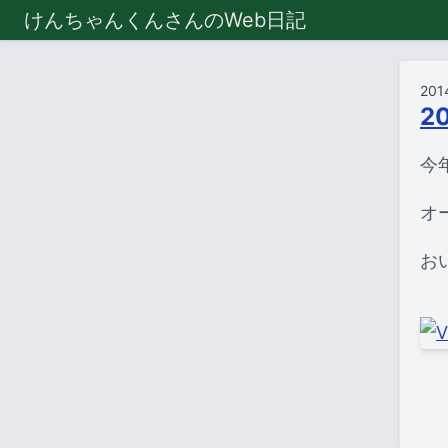
けんちゃんくんさんのWeb日記
201
2
今
オ
お