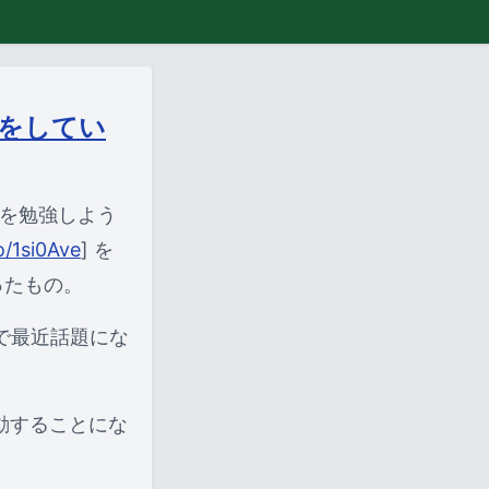
会をしてい
ンを勉強しよう
o/1si0Ave
] を
ったもの。
で最近話題にな
動することにな