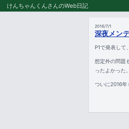
けんちゃんくんさんのWeb日記
2016/7/1
深夜メン
P1で発表し
想定外の問題
ったよかった
ついに2016