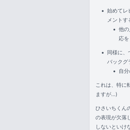
始めてレ
メントす
他の
応を
同様に、
バックグ
自分
これは、特に
ますが…)
ひさいちくん
の表現が欠落
しないといけ