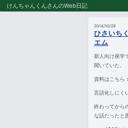
けんちゃんくんさんのWeb日記
2014/10/29
ひさいち
エム
新人向け座学
聞いていた。
資料はこちら 
言語化しにく
終わってからの
な話だったと思