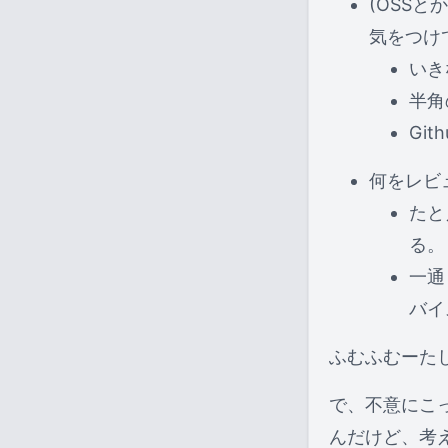
(OSS
気をつけ
いき
半角
Gi
何をレビ
たと
る。
一通
バイ
ふむふむーた
で、不意にこ
んだけど、考