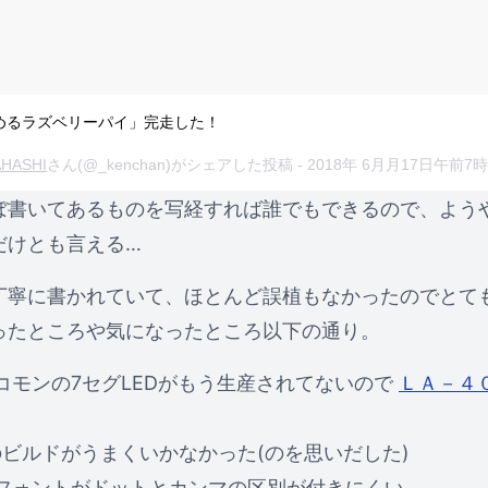
めるラズベリーパイ」完走した！
AHASHI
さん(@_kenchan)がシェアした投稿 -
2018年 6月月17日午前7時
ぼ書いてあるものを写経すれば誰でもできるので、よう
だけとも言える…
丁寧に書かれていて、ほとんど誤植もなかったのでとて
ったところや気になったところ以下の通り。
コモンの7セグLEDがもう生産されてないので
ＬＡ－４
vのビルドがうまくいかなかった(のを思いだした)
フォントがドットとカンマの区別が付きにくい