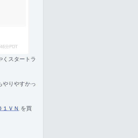
46分PDT
やくスタートラ
もやりやすかっ
０１ＶＮ
を買