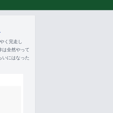
た
うやく完走し
作は全然やって
らいにはなった